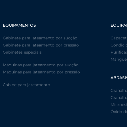
EQUIPAMENTOS
EQUIPA
Gabinete para jateamento por sucção
Capacet
Gabinete para jateamento por pressão
Condici
Gabinetes especiais
Purifica
Mangueir
Máquinas para jateamento por sucção
Máquinas para jateamento por pressão
ABRASI
Cabine para jateamento
Granalh
Granalha
Microesf
Óxido d