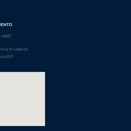
MENTO
3-6687
 Vila Prudente
aulo/SP