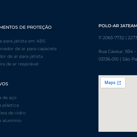
POLO-AR JATEA
MENTOS DE PROTEÇÃO
11 2063-7732 | 227
e para jatista em ABS
onador de ar para capacete
Rua Cavour, 934 –
dor de ar para jatista
03136-010 | São P
a de ar respirável
VOS
a de aço
 plástica
era de vidro
e alumínio