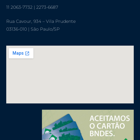
11 2063-7732 | 2273-6687
Rua Cavour, 934 – Vila Prudente
03136-010 | São Paulo/SP