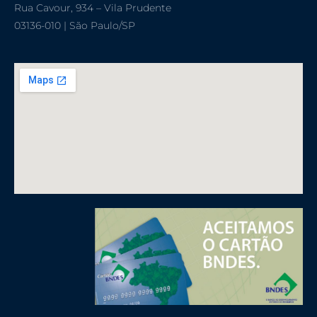
Rua Cavour, 934 – Vila Prudente
03136-010 | São Paulo/SP