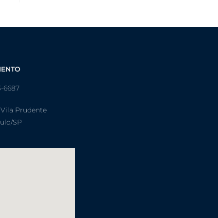
MENTO
3-6687
 Vila Prudente
aulo/SP