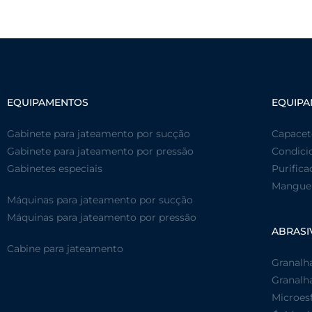
EQUIPAMENTOS
EQUIPA
Gabinete para jateamento por sucção
Capacet
Gabinete para jateamento por pressão
Condici
Gabinetes especiais
Purifica
Mangueir
Máquinas para jateamento por sucção
Máquinas para jateamento por pressão
ABRASI
Cabine para jateamento
Granalh
Granalha
Microesf