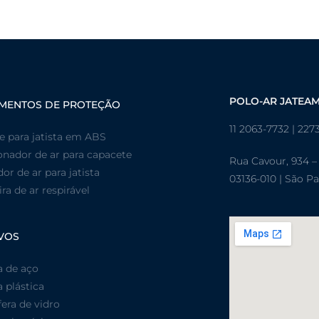
POLO-AR JATEA
MENTOS DE PROTEÇÃO
11 2063-7732 | 227
e para jatista em ABS
onador de ar para capacete
Rua Cavour, 934 –
dor de ar para jatista
03136-010 | São P
a de ar respirável
VOS
a de aço
 plástica
era de vidro