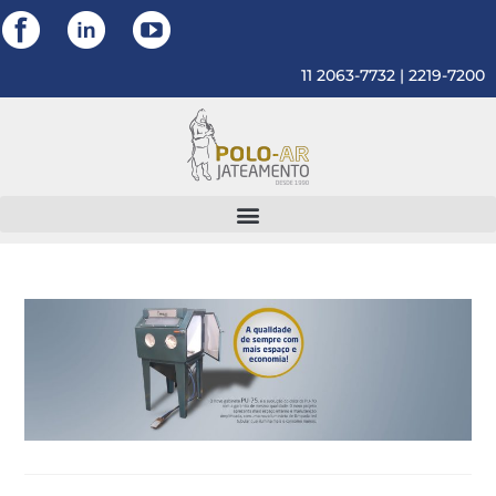
11 2063-7732 | 2219-7200