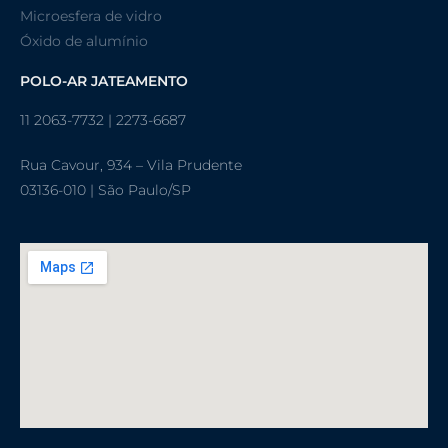
Microesfera de vidro
Óxido de alumínio
POLO-AR JATEAMENTO
11 2063-7732 | 2273-6687
Rua Cavour, 934 – Vila Prudente
03136-010 | São Paulo/SP