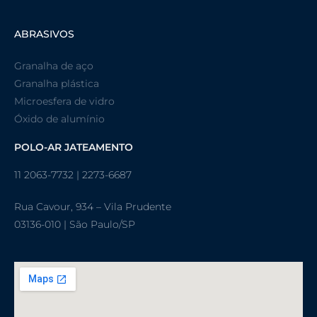
ABRASIVOS
Granalha de aço
Granalha plástica
Microesfera de vidro
Óxido de alumínio
POLO-AR JATEAMENTO
11 2063-7732 | 2273-6687
Rua Cavour, 934 – Vila Prudente
03136-010 | São Paulo/SP